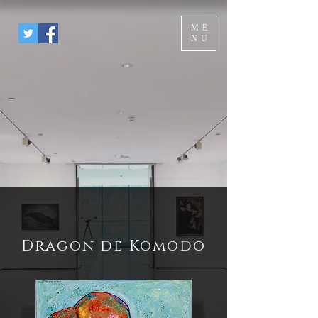
ME
NU
Dragon de Komodo