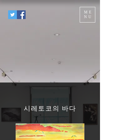
ME
NU
시레토코의 바다