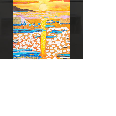
2009년 11월 제36회
근미전
(도쿄도
미술관)·가작