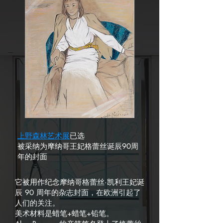
上野森林艺术展
已选
被采纳为摩纳哥王妃格蕾丝诞辰90周
年的封面
它被用作纪念摩纳哥格蕾丝·凯利王妃诞
辰 90 周年的杂志封面，在欧洲引起了
人们的关注。
美术材料是蜡笔+蜡笔+铅笔。