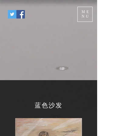
ME
NU
蓝色沙发