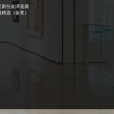
长奖新任金泽选展
顿精选（金奖）