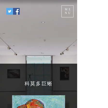
ME
NU
科莫多巨蜥