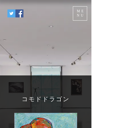
ME
NU
コモドドラゴン